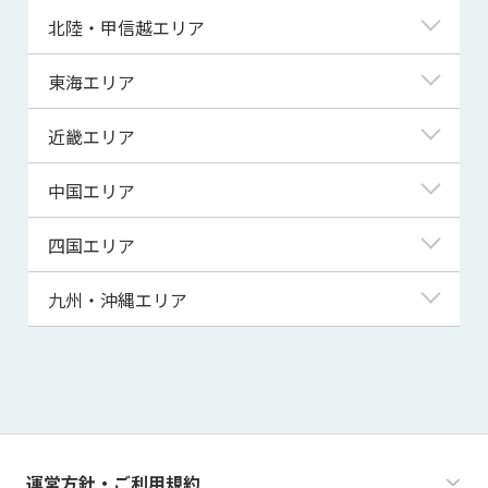
青森県
東京都
北陸・甲信越エリア
岩手県
神奈川県
新潟県
東海エリア
宮城県
埼玉県
富山県
岐阜県
近畿エリア
秋田県
千葉県
石川県
静岡県
滋賀県
中国エリア
山形県
茨城県
福井県
愛知県
京都府
鳥取県
四国エリア
福島県
群馬県
山梨県
三重県
大阪府
島根県
徳島県
九州・沖縄エリア
栃木県
長野県
兵庫県
岡山県
香川県
福岡県
奈良県
広島県
愛媛県
佐賀県
和歌山県
山口県
高知県
長崎県
運営方針・ご利用規約