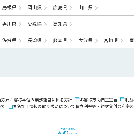
島根県
岡山県
広島県
山口県
香川県
愛媛県
高知県
佐賀県
長崎県
熊本県
大分県
宮崎県
誘方針
お客様本位の業務運営に係る方針
お客様志向自主宣言
利益
いて
匿名加工情報の取り扱いについて
積立利率等・約款貸付の利率の