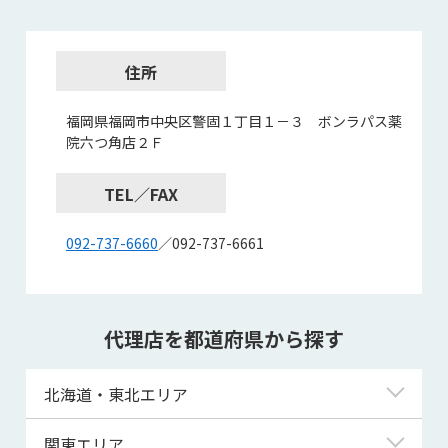
住所
福岡県福岡市中央区警固１丁目１－３ ボンラパス薬
院六つ角店２Ｆ
TEL／FAX
092-737-6660
／092-737-6661
代理店を都道府県から探す
北海道・東北エリア
北海道
関東エリア