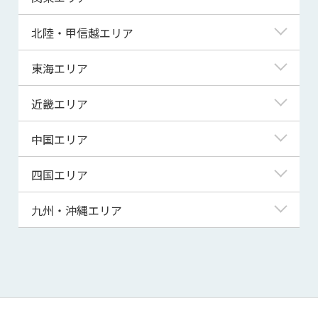
青森県
東京都
北陸・甲信越エリア
岩手県
神奈川県
新潟県
東海エリア
宮城県
埼玉県
富山県
岐阜県
近畿エリア
秋田県
千葉県
石川県
静岡県
滋賀県
中国エリア
山形県
茨城県
福井県
愛知県
京都府
鳥取県
四国エリア
福島県
群馬県
山梨県
三重県
大阪府
島根県
徳島県
九州・沖縄エリア
栃木県
長野県
兵庫県
岡山県
香川県
福岡県
奈良県
広島県
愛媛県
佐賀県
和歌山県
山口県
高知県
長崎県