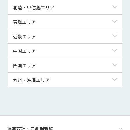
青森県
東京都
北陸・甲信越エリア
岩手県
神奈川県
新潟県
東海エリア
宮城県
埼玉県
富山県
岐阜県
近畿エリア
秋田県
千葉県
石川県
静岡県
滋賀県
中国エリア
山形県
茨城県
福井県
愛知県
京都府
鳥取県
四国エリア
福島県
群馬県
山梨県
三重県
大阪府
島根県
徳島県
九州・沖縄エリア
栃木県
長野県
兵庫県
岡山県
香川県
福岡県
奈良県
広島県
愛媛県
佐賀県
和歌山県
山口県
高知県
長崎県
運営方針・ご利用規約