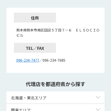
住所
熊本県熊本市南区田迎５丁目７－６ ＥＬＳＯＣＩＯ
ビル
TEL／FAX
096-234-7477
／096-234-7685
代理店を都道府県から探す
北海道・東北エリア
北海道
関東エリア