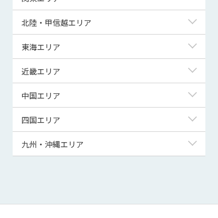
青森県
東京都
北陸・甲信越エリア
岩手県
神奈川県
新潟県
東海エリア
宮城県
埼玉県
富山県
岐阜県
近畿エリア
秋田県
千葉県
石川県
静岡県
滋賀県
中国エリア
山形県
茨城県
福井県
愛知県
京都府
鳥取県
四国エリア
福島県
群馬県
山梨県
三重県
大阪府
島根県
徳島県
九州・沖縄エリア
栃木県
長野県
兵庫県
岡山県
香川県
福岡県
奈良県
広島県
愛媛県
佐賀県
和歌山県
山口県
高知県
長崎県