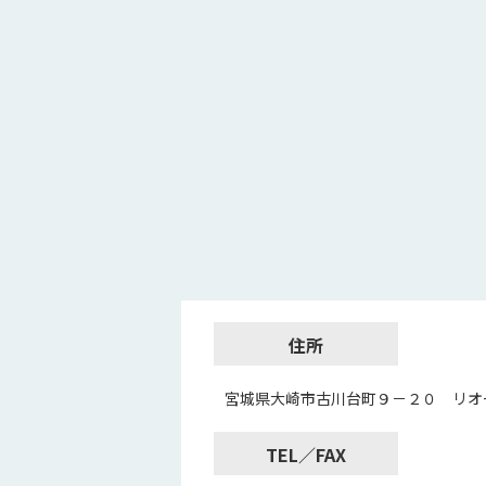
住所
宮城県大崎市古川台町９－２０ リオ
TEL／FAX