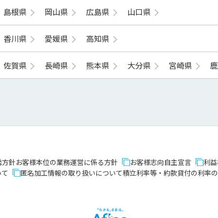
島根県
岡山県
広島県
山口県
香川県
愛媛県
高知県
佐賀県
長崎県
熊本県
大分県
宮崎県
誘方針
お客様本位の業務運営に係る方針
お客様志向自主宣言
利益
いて
匿名加工情報の取り扱いについて
積立利率等・約款貸付の利率の