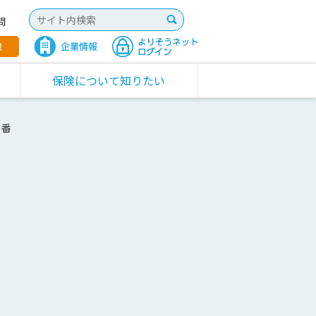
問
保険について知りたい
０番