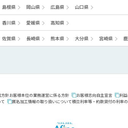
島根県
岡山県
広島県
山口県
香川県
愛媛県
高知県
佐賀県
長崎県
熊本県
大分県
宮崎県
誘方針
お客様本位の業務運営に係る方針
お客様志向自主宣言
利益
いて
匿名加工情報の取り扱いについて
積立利率等・約款貸付の利率の