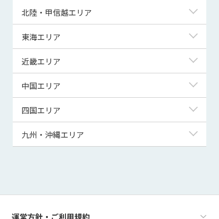
青森県
東京都
北陸・甲信越エリア
岩手県
神奈川県
新潟県
東海エリア
宮城県
埼玉県
富山県
岐阜県
近畿エリア
秋田県
千葉県
石川県
静岡県
滋賀県
中国エリア
山形県
茨城県
福井県
愛知県
京都府
鳥取県
四国エリア
福島県
群馬県
山梨県
三重県
大阪府
島根県
徳島県
九州・沖縄エリア
栃木県
長野県
兵庫県
岡山県
香川県
福岡県
奈良県
広島県
愛媛県
佐賀県
和歌山県
山口県
高知県
長崎県
運営方針・ご利用規約