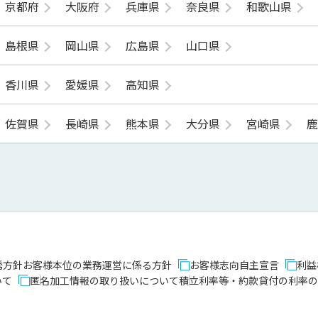
京都府
大阪府
兵庫県
奈良県
和歌山県
島根県
岡山県
広島県
山口県
香川県
愛媛県
高知県
佐賀県
長崎県
熊本県
大分県
宮崎県
誘方針
お客様本位の業務運営に係る方針
お客様志向自主宣言
利益
いて
匿名加工情報の取り扱いについて
積立利率等・約款貸付の利率の