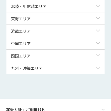
青森県
東京都
北陸・甲信越エリア
岩手県
神奈川県
新潟県
東海エリア
宮城県
埼玉県
富山県
岐阜県
近畿エリア
秋田県
千葉県
石川県
静岡県
滋賀県
中国エリア
山形県
茨城県
福井県
愛知県
京都府
鳥取県
四国エリア
福島県
群馬県
山梨県
三重県
大阪府
島根県
徳島県
九州・沖縄エリア
栃木県
長野県
兵庫県
岡山県
香川県
福岡県
奈良県
広島県
愛媛県
佐賀県
和歌山県
山口県
高知県
長崎県
運営方針・ご利用規約