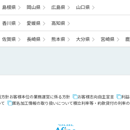
島根県
岡山県
広島県
山口県
香川県
愛媛県
高知県
佐賀県
長崎県
熊本県
大分県
宮崎県
誘方針
お客様本位の業務運営に係る方針
お客様志向自主宣言
利益
いて
匿名加工情報の取り扱いについて
積立利率等・約款貸付の利率の