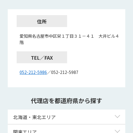
住所
愛知県名古屋市中区栄１丁目３１－４１ 大井ビル４
階
TEL／FAX
052-212-5986
／052-212-5987
代理店を都道府県から探す
北海道・東北エリア
北海道
関東エリア