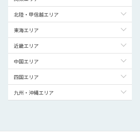
青森県
東京都
北陸・甲信越エリア
岩手県
神奈川県
新潟県
東海エリア
宮城県
埼玉県
富山県
岐阜県
近畿エリア
秋田県
千葉県
石川県
静岡県
滋賀県
中国エリア
山形県
茨城県
福井県
愛知県
京都府
鳥取県
四国エリア
福島県
群馬県
山梨県
三重県
大阪府
島根県
徳島県
九州・沖縄エリア
栃木県
長野県
兵庫県
岡山県
香川県
福岡県
奈良県
広島県
愛媛県
佐賀県
和歌山県
山口県
高知県
長崎県