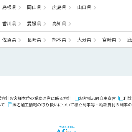
島根県
岡山県
広島県
山口県
香川県
愛媛県
高知県
佐賀県
長崎県
熊本県
大分県
宮崎県
誘方針
お客様本位の業務運営に係る方針
お客様志向自主宣言
利益
いて
匿名加工情報の取り扱いについて
積立利率等・約款貸付の利率の