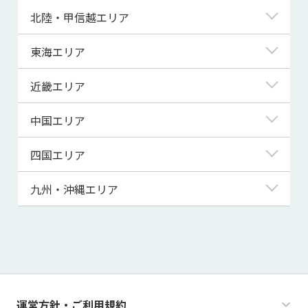
青森県
東京都
北陸・甲信越エリア
岩手県
神奈川県
新潟県
東海エリア
宮城県
埼玉県
富山県
岐阜県
近畿エリア
秋田県
千葉県
石川県
静岡県
滋賀県
中国エリア
山形県
茨城県
福井県
愛知県
京都府
鳥取県
四国エリア
福島県
群馬県
山梨県
三重県
大阪府
島根県
徳島県
九州・沖縄エリア
栃木県
長野県
兵庫県
岡山県
香川県
福岡県
奈良県
広島県
愛媛県
佐賀県
和歌山県
山口県
高知県
長崎県
運営方針・ご利用規約