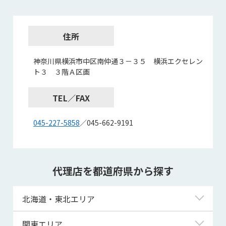
住所
神奈川県横浜市中区南仲通３－３５ 横浜エクセレン
ト３ ３階Ａ区画
TEL／FAX
045-227-5858
／045-662-9191
代理店を都道府県から探す
北海道・東北エリア
北海道
関東エリア