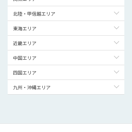
青森県
東京都
北陸・甲信越エリア
岩手県
神奈川県
新潟県
東海エリア
宮城県
埼玉県
富山県
岐阜県
近畿エリア
秋田県
千葉県
石川県
静岡県
滋賀県
中国エリア
山形県
茨城県
福井県
愛知県
京都府
鳥取県
四国エリア
福島県
群馬県
山梨県
三重県
大阪府
島根県
徳島県
九州・沖縄エリア
栃木県
長野県
兵庫県
岡山県
香川県
福岡県
奈良県
広島県
愛媛県
佐賀県
和歌山県
山口県
高知県
長崎県