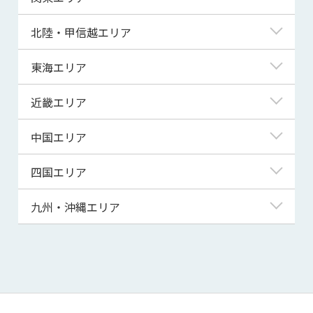
青森県
東京都
北陸・甲信越エリア
岩手県
神奈川県
新潟県
東海エリア
宮城県
埼玉県
富山県
岐阜県
近畿エリア
秋田県
千葉県
石川県
静岡県
滋賀県
中国エリア
山形県
茨城県
福井県
愛知県
京都府
鳥取県
四国エリア
福島県
群馬県
山梨県
三重県
大阪府
島根県
徳島県
九州・沖縄エリア
栃木県
長野県
兵庫県
岡山県
香川県
福岡県
奈良県
広島県
愛媛県
佐賀県
和歌山県
山口県
高知県
長崎県