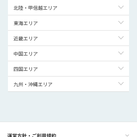
青森県
東京都
北陸・甲信越エリア
岩手県
神奈川県
新潟県
東海エリア
宮城県
埼玉県
富山県
岐阜県
近畿エリア
秋田県
千葉県
石川県
静岡県
滋賀県
中国エリア
山形県
茨城県
福井県
愛知県
京都府
鳥取県
四国エリア
福島県
群馬県
山梨県
三重県
大阪府
島根県
徳島県
九州・沖縄エリア
栃木県
長野県
兵庫県
岡山県
香川県
福岡県
奈良県
広島県
愛媛県
佐賀県
和歌山県
山口県
高知県
長崎県
運営方針・ご利用規約