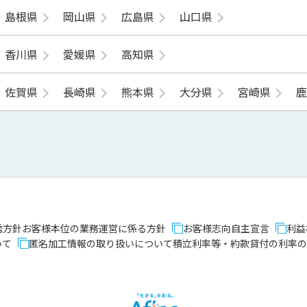
島根県
岡山県
広島県
山口県
香川県
愛媛県
高知県
佐賀県
長崎県
熊本県
大分県
宮崎県
誘方針
お客様本位の業務運営に係る方針
お客様志向自主宣言
利益
いて
匿名加工情報の取り扱いについて
積立利率等・約款貸付の利率の