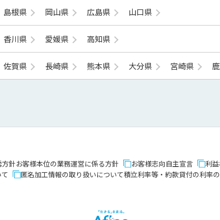
島根県
岡山県
広島県
山口県
香川県
愛媛県
高知県
佐賀県
長崎県
熊本県
大分県
宮崎県
誘方針
お客様本位の業務運営に係る方針
お客様志向自主宣言
利益
いて
匿名加工情報の取り扱いについて
積立利率等・約款貸付の利率の