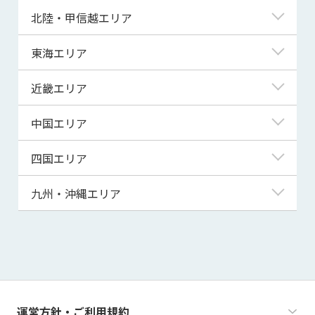
青森県
東京都
北陸・甲信越エリア
岩手県
神奈川県
新潟県
東海エリア
宮城県
埼玉県
富山県
岐阜県
近畿エリア
秋田県
千葉県
石川県
静岡県
滋賀県
中国エリア
山形県
茨城県
福井県
愛知県
京都府
鳥取県
四国エリア
福島県
群馬県
山梨県
三重県
大阪府
島根県
徳島県
九州・沖縄エリア
栃木県
長野県
兵庫県
岡山県
香川県
福岡県
奈良県
広島県
愛媛県
佐賀県
和歌山県
山口県
高知県
長崎県
運営方針・ご利用規約