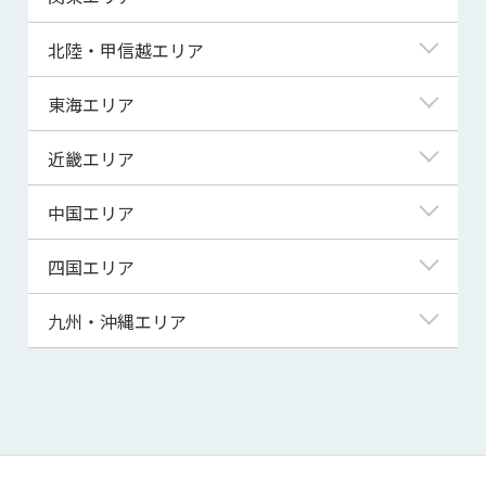
青森県
東京都
北陸・甲信越エリア
岩手県
神奈川県
新潟県
東海エリア
宮城県
埼玉県
富山県
岐阜県
近畿エリア
秋田県
千葉県
石川県
静岡県
滋賀県
中国エリア
山形県
茨城県
福井県
愛知県
京都府
鳥取県
四国エリア
福島県
群馬県
山梨県
三重県
大阪府
島根県
徳島県
九州・沖縄エリア
栃木県
長野県
兵庫県
岡山県
香川県
福岡県
奈良県
広島県
愛媛県
佐賀県
和歌山県
山口県
高知県
長崎県