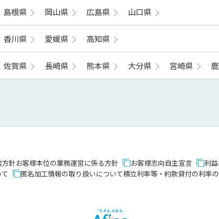
島根県
岡山県
広島県
山口県
香川県
愛媛県
高知県
佐賀県
長崎県
熊本県
大分県
宮崎県
誘方針
お客様本位の業務運営に係る方針
お客様志向自主宣言
利益
いて
匿名加工情報の取り扱いについて
積立利率等・約款貸付の利率の