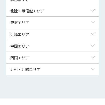
青森県
東京都
北陸・甲信越エリア
岩手県
神奈川県
新潟県
東海エリア
宮城県
埼玉県
富山県
岐阜県
近畿エリア
秋田県
千葉県
石川県
静岡県
滋賀県
中国エリア
山形県
茨城県
福井県
愛知県
京都府
鳥取県
四国エリア
福島県
群馬県
山梨県
三重県
大阪府
島根県
徳島県
九州・沖縄エリア
栃木県
長野県
兵庫県
岡山県
香川県
福岡県
奈良県
広島県
愛媛県
佐賀県
和歌山県
山口県
高知県
長崎県