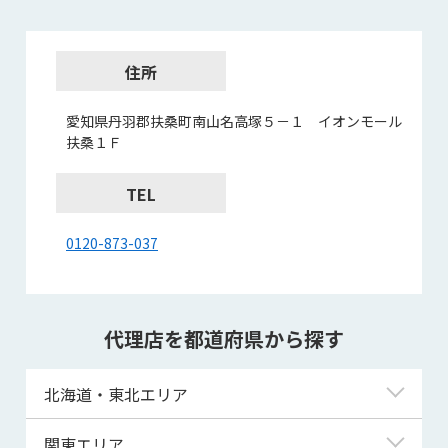
住所
愛知県丹羽郡扶桑町南山名高塚５－１ イオンモール
扶桑１Ｆ
TEL
0120-873-037
代理店を都道府県から探す
北海道・東北エリア
北海道
関東エリア