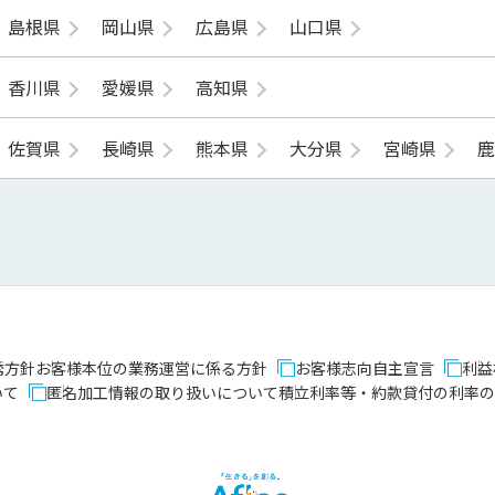
島根県
岡山県
広島県
山口県
香川県
愛媛県
高知県
佐賀県
長崎県
熊本県
大分県
宮崎県
誘方針
お客様本位の業務運営に係る方針
お客様志向自主宣言
利益
いて
匿名加工情報の取り扱いについて
積立利率等・約款貸付の利率の