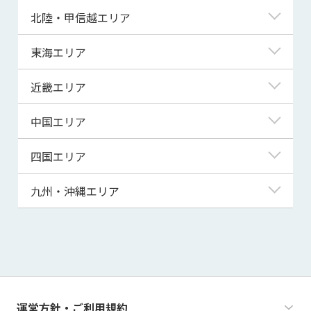
青森県
東京都
北陸・甲信越エリア
岩手県
神奈川県
新潟県
東海エリア
宮城県
埼玉県
富山県
岐阜県
近畿エリア
秋田県
千葉県
石川県
静岡県
滋賀県
中国エリア
山形県
茨城県
福井県
愛知県
京都府
鳥取県
四国エリア
福島県
群馬県
山梨県
三重県
大阪府
島根県
徳島県
九州・沖縄エリア
栃木県
長野県
兵庫県
岡山県
香川県
福岡県
奈良県
広島県
愛媛県
佐賀県
和歌山県
山口県
高知県
長崎県
運営方針・ご利用規約