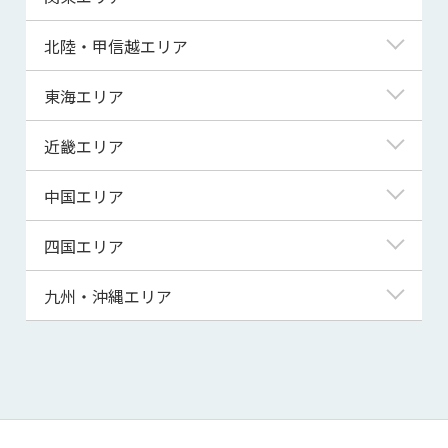
青森県
東京都
北陸・甲信越エリア
岩手県
神奈川県
新潟県
東海エリア
宮城県
埼玉県
富山県
岐阜県
近畿エリア
秋田県
千葉県
石川県
静岡県
滋賀県
中国エリア
山形県
茨城県
福井県
愛知県
京都府
鳥取県
四国エリア
福島県
群馬県
山梨県
三重県
大阪府
島根県
徳島県
九州・沖縄エリア
栃木県
長野県
兵庫県
岡山県
香川県
福岡県
奈良県
広島県
愛媛県
佐賀県
和歌山県
山口県
高知県
長崎県