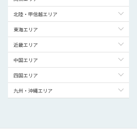
青森県
東京都
北陸・甲信越エリア
岩手県
神奈川県
新潟県
東海エリア
宮城県
埼玉県
富山県
岐阜県
近畿エリア
秋田県
千葉県
石川県
静岡県
滋賀県
中国エリア
山形県
茨城県
福井県
愛知県
京都府
鳥取県
四国エリア
福島県
群馬県
山梨県
三重県
大阪府
島根県
徳島県
九州・沖縄エリア
栃木県
長野県
兵庫県
岡山県
香川県
福岡県
奈良県
広島県
愛媛県
佐賀県
和歌山県
山口県
高知県
長崎県