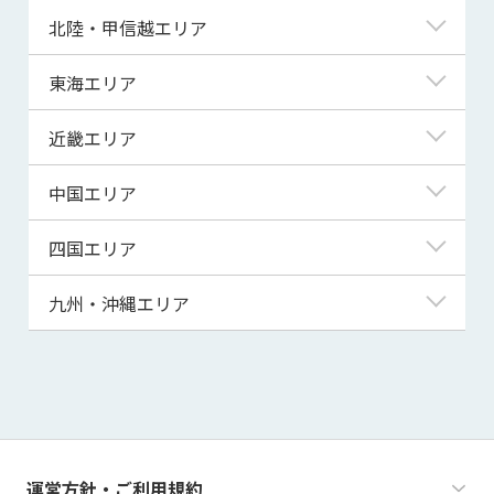
青森県
東京都
北陸・甲信越エリア
岩手県
神奈川県
新潟県
東海エリア
宮城県
埼玉県
富山県
岐阜県
近畿エリア
秋田県
千葉県
石川県
静岡県
滋賀県
中国エリア
山形県
茨城県
福井県
愛知県
京都府
鳥取県
四国エリア
福島県
群馬県
山梨県
三重県
大阪府
島根県
徳島県
九州・沖縄エリア
栃木県
長野県
兵庫県
岡山県
香川県
福岡県
奈良県
広島県
愛媛県
佐賀県
和歌山県
山口県
高知県
長崎県
運営方針・ご利用規約