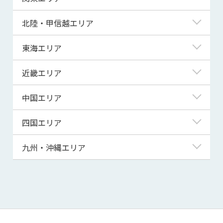
青森県
東京都
北陸・甲信越エリア
岩手県
神奈川県
新潟県
東海エリア
宮城県
埼玉県
富山県
岐阜県
近畿エリア
秋田県
千葉県
石川県
静岡県
滋賀県
中国エリア
山形県
茨城県
福井県
愛知県
京都府
鳥取県
四国エリア
福島県
群馬県
山梨県
三重県
大阪府
島根県
徳島県
九州・沖縄エリア
栃木県
長野県
兵庫県
岡山県
香川県
福岡県
奈良県
広島県
愛媛県
佐賀県
和歌山県
山口県
高知県
長崎県