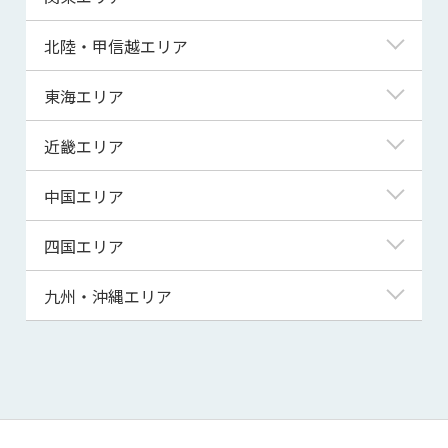
青森県
東京都
北陸・甲信越エリア
岩手県
神奈川県
新潟県
東海エリア
宮城県
埼玉県
富山県
岐阜県
近畿エリア
秋田県
千葉県
石川県
静岡県
滋賀県
中国エリア
山形県
茨城県
福井県
愛知県
京都府
鳥取県
四国エリア
福島県
群馬県
山梨県
三重県
大阪府
島根県
徳島県
九州・沖縄エリア
栃木県
長野県
兵庫県
岡山県
香川県
福岡県
奈良県
広島県
愛媛県
佐賀県
和歌山県
山口県
高知県
長崎県