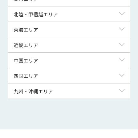
青森県
東京都
北陸・甲信越エリア
岩手県
神奈川県
新潟県
東海エリア
宮城県
埼玉県
富山県
岐阜県
近畿エリア
秋田県
千葉県
石川県
静岡県
滋賀県
中国エリア
山形県
茨城県
福井県
愛知県
京都府
鳥取県
四国エリア
福島県
群馬県
山梨県
三重県
大阪府
島根県
徳島県
九州・沖縄エリア
栃木県
長野県
兵庫県
岡山県
香川県
福岡県
奈良県
広島県
愛媛県
佐賀県
和歌山県
山口県
高知県
長崎県