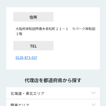
住所
大阪府岸和田市春木若松町２１－１ ラパーク岸和田
２階
TEL
0120-873-037
代理店を都道府県から探す
北海道・東北エリア
北海道
関東エリア