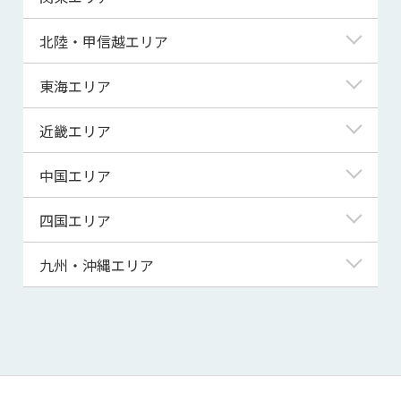
青森県
東京都
北陸・甲信越エリア
岩手県
神奈川県
新潟県
東海エリア
宮城県
埼玉県
富山県
岐阜県
近畿エリア
秋田県
千葉県
石川県
静岡県
滋賀県
中国エリア
山形県
茨城県
福井県
愛知県
京都府
鳥取県
四国エリア
福島県
群馬県
山梨県
三重県
大阪府
島根県
徳島県
九州・沖縄エリア
栃木県
長野県
兵庫県
岡山県
香川県
福岡県
奈良県
広島県
愛媛県
佐賀県
和歌山県
山口県
高知県
長崎県