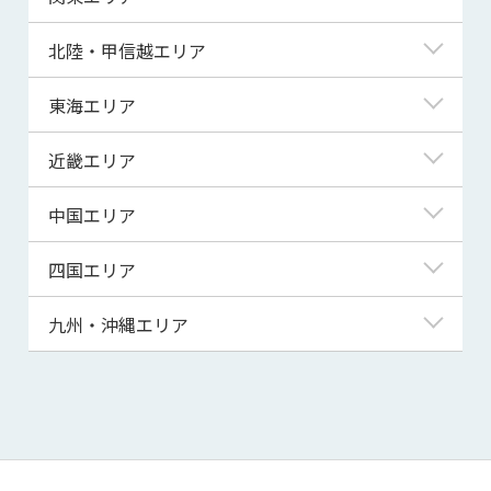
青森県
東京都
北陸・甲信越エリア
岩手県
神奈川県
新潟県
東海エリア
宮城県
埼玉県
富山県
岐阜県
近畿エリア
秋田県
千葉県
石川県
静岡県
滋賀県
中国エリア
山形県
茨城県
福井県
愛知県
京都府
鳥取県
四国エリア
福島県
群馬県
山梨県
三重県
大阪府
島根県
徳島県
九州・沖縄エリア
栃木県
長野県
兵庫県
岡山県
香川県
福岡県
奈良県
広島県
愛媛県
佐賀県
和歌山県
山口県
高知県
長崎県