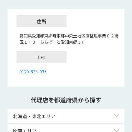
住所
愛知県愛知郡東郷町東郷中央土地区画整理事業６２街
区１・３ ららぽーと愛知東郷３Ｆ
TEL
0120-873-037
代理店を都道府県から探す
北海道・東北エリア
北海道
関東エリア