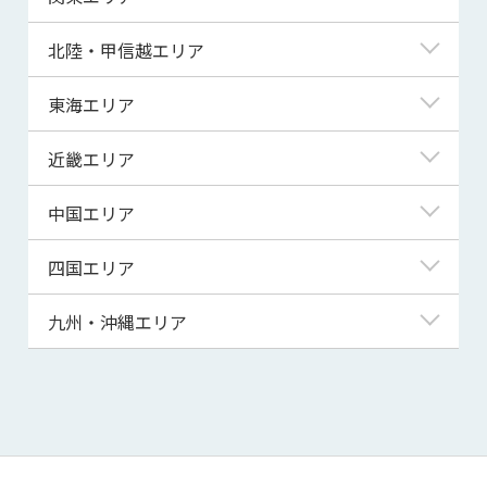
青森県
東京都
北陸・甲信越エリア
岩手県
神奈川県
新潟県
東海エリア
宮城県
埼玉県
富山県
岐阜県
近畿エリア
秋田県
千葉県
石川県
静岡県
滋賀県
中国エリア
山形県
茨城県
福井県
愛知県
京都府
鳥取県
四国エリア
福島県
群馬県
山梨県
三重県
大阪府
島根県
徳島県
九州・沖縄エリア
栃木県
長野県
兵庫県
岡山県
香川県
福岡県
奈良県
広島県
愛媛県
佐賀県
和歌山県
山口県
高知県
長崎県