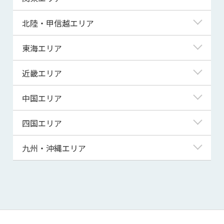
青森県
東京都
北陸・甲信越エリア
岩手県
神奈川県
新潟県
東海エリア
宮城県
埼玉県
富山県
岐阜県
近畿エリア
秋田県
千葉県
石川県
静岡県
滋賀県
中国エリア
山形県
茨城県
福井県
愛知県
京都府
鳥取県
四国エリア
福島県
群馬県
山梨県
三重県
大阪府
島根県
徳島県
九州・沖縄エリア
栃木県
長野県
兵庫県
岡山県
香川県
福岡県
奈良県
広島県
愛媛県
佐賀県
和歌山県
山口県
高知県
長崎県