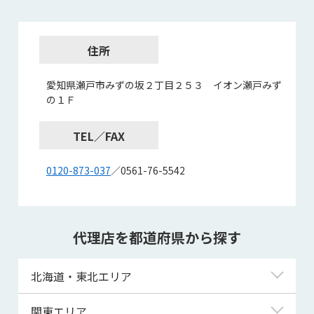
住所
愛知県瀬戸市みずの坂２丁目２５３ イオン瀬戸みず
の１Ｆ
TEL／FAX
0120-873-037
／0561-76-5542
代理店を都道府県から探す
北海道・東北エリア
北海道
関東エリア