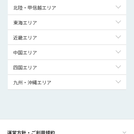
青森県
東京都
北陸・甲信越エリア
岩手県
神奈川県
新潟県
東海エリア
宮城県
埼玉県
富山県
岐阜県
近畿エリア
秋田県
千葉県
石川県
静岡県
滋賀県
中国エリア
山形県
茨城県
福井県
愛知県
京都府
鳥取県
四国エリア
福島県
群馬県
山梨県
三重県
大阪府
島根県
徳島県
九州・沖縄エリア
栃木県
長野県
兵庫県
岡山県
香川県
福岡県
奈良県
広島県
愛媛県
佐賀県
和歌山県
山口県
高知県
長崎県
運営方針・ご利用規約