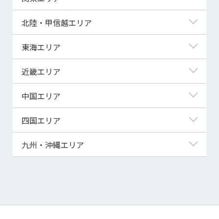
青森県
東京都
北陸・甲信越エリア
岩手県
神奈川県
新潟県
東海エリア
宮城県
埼玉県
富山県
岐阜県
近畿エリア
秋田県
千葉県
石川県
静岡県
滋賀県
中国エリア
山形県
茨城県
福井県
愛知県
京都府
鳥取県
四国エリア
福島県
群馬県
山梨県
三重県
大阪府
島根県
徳島県
九州・沖縄エリア
栃木県
長野県
兵庫県
岡山県
香川県
福岡県
奈良県
広島県
愛媛県
佐賀県
和歌山県
山口県
高知県
長崎県