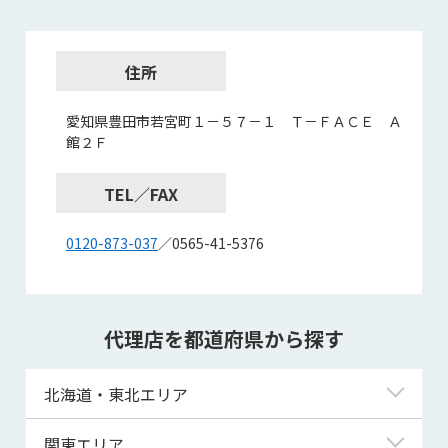
住所
愛知県豊田市若宮町１－５７－１ Ｔ－ＦＡＣＥ Ａ
館２Ｆ
TEL／FAX
0120-873-037
／0565-41-5376
代理店を都道府県から探す
北海道・東北エリア
北海道
関東エリア