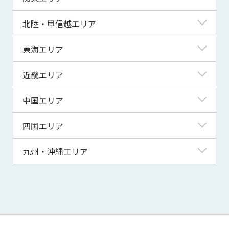
青森県
東京都
北陸・甲信越エリア
岩手県
神奈川県
新潟県
東海エリア
宮城県
埼玉県
富山県
岐阜県
近畿エリア
秋田県
千葉県
石川県
静岡県
滋賀県
中国エリア
山形県
茨城県
福井県
愛知県
京都府
鳥取県
四国エリア
福島県
群馬県
山梨県
三重県
大阪府
島根県
徳島県
九州・沖縄エリア
栃木県
長野県
兵庫県
岡山県
香川県
福岡県
奈良県
広島県
愛媛県
佐賀県
和歌山県
山口県
高知県
長崎県