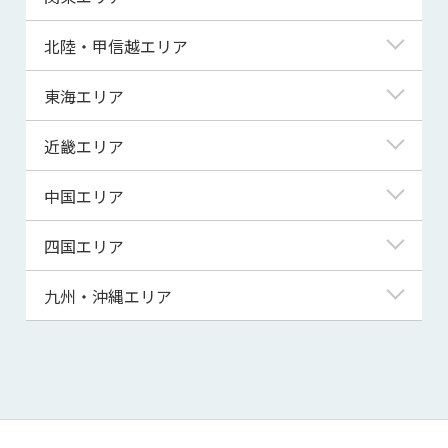
青森県
東京都
北陸・甲信越エリア
岩手県
神奈川県
新潟県
東海エリア
宮城県
埼玉県
富山県
岐阜県
近畿エリア
秋田県
千葉県
石川県
静岡県
滋賀県
中国エリア
山形県
茨城県
福井県
愛知県
京都府
鳥取県
四国エリア
福島県
群馬県
山梨県
三重県
大阪府
島根県
徳島県
九州・沖縄エリア
栃木県
長野県
兵庫県
岡山県
香川県
福岡県
奈良県
広島県
愛媛県
佐賀県
和歌山県
山口県
高知県
長崎県