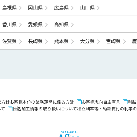
島根県
岡山県
広島県
山口県
香川県
愛媛県
高知県
佐賀県
長崎県
熊本県
大分県
宮崎県
誘方針
お客様本位の業務運営に係る方針
お客様志向自主宣言
利益
いて
匿名加工情報の取り扱いについて
積立利率等・約款貸付の利率の