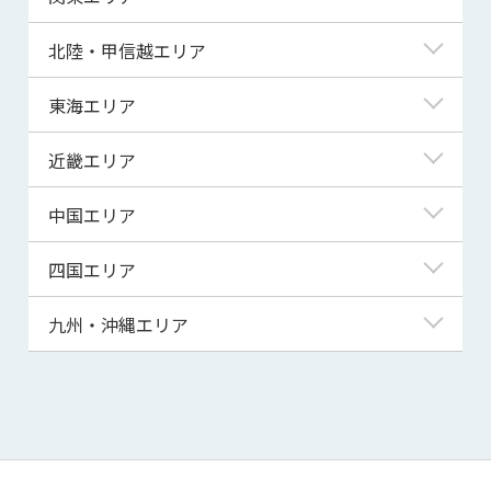
青森県
東京都
北陸・甲信越エリア
岩手県
神奈川県
新潟県
東海エリア
宮城県
埼玉県
富山県
岐阜県
近畿エリア
秋田県
千葉県
石川県
静岡県
滋賀県
中国エリア
山形県
茨城県
福井県
愛知県
京都府
鳥取県
四国エリア
福島県
群馬県
山梨県
三重県
大阪府
島根県
徳島県
九州・沖縄エリア
栃木県
長野県
兵庫県
岡山県
香川県
福岡県
奈良県
広島県
愛媛県
佐賀県
和歌山県
山口県
高知県
長崎県