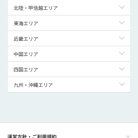
青森県
東京都
北陸・甲信越エリア
岩手県
神奈川県
新潟県
東海エリア
宮城県
埼玉県
富山県
岐阜県
近畿エリア
秋田県
千葉県
石川県
静岡県
滋賀県
中国エリア
山形県
茨城県
福井県
愛知県
京都府
鳥取県
四国エリア
福島県
群馬県
山梨県
三重県
大阪府
島根県
徳島県
九州・沖縄エリア
栃木県
長野県
兵庫県
岡山県
香川県
福岡県
奈良県
広島県
愛媛県
佐賀県
和歌山県
山口県
高知県
長崎県
運営方針・ご利用規約