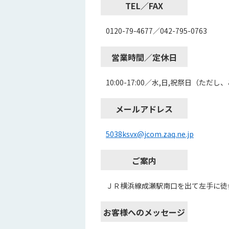
TEL／FAX
0120-79-4677／042-795-0763
営業時間／定休日
10:00-17:00／水,日,祝祭日（た
メールアドレス
5038ksvx@jcom.zaq.ne.jp
ご案内
ＪＲ横浜線成瀬駅南口を出て左手に徒
お客様へのメッセージ