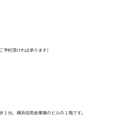
だし、ご予約頂ければ承ります）
歩１分。横浜信用金庫隣のビルの１階です。