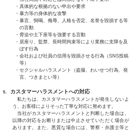
・
具体的な根拠のない申出や要求
・
暴力等の身体的な攻撃
・
暴言、恫喝、侮辱、人格を否定、名誉を毀損する等
の言動
・
脅迫や土下座等を強要する言動
・
居座り、監禁、長時間拘束等により業務に支障を及
ぼす行為
・
会社および社員の信用を毀損させる行為（SNS投稿
等）
・
セクシャルハラスメント（盗撮、わいせつ行為、発
言、つきまとい等）
カスタマーハラスメントへの対応
5.
私たちは、カスタマーハラスメントが発生しないよ
う、お客様によりそった丁寧な対応に努めます。
当社がカスタマーハラスメントと判断した場合は、
以降の対応をお断りまたは中止させていただく場合が
あります。また、悪質な場合には、警察・弁護士等と