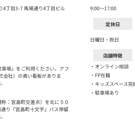
り4丁目3-7 馬場通り4丁目ビル
9:00～17:00
定休日
日曜日・祝日
店舗特徴
・オンライン相談
駐車場』をご利用ください。アフ
・FP在籍
式会社）の青い看板がありま
す。
・キッズスペース完
・駐車場あり
通称：宮島町交差点）を北に５０
商通り『宮島町十文字』バス停留
す。