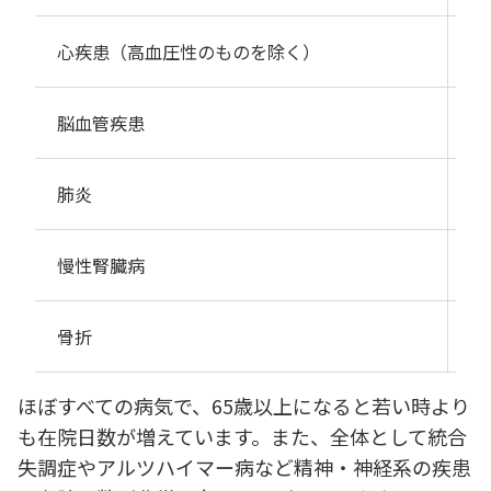
心疾患（高血圧性のものを除く）
24
脳血管疾患
77
肺炎
38
慢性腎臓病
53
骨折
38
ほぼすべての病気で、65歳以上になると若い時より
も在院日数が増えています。また、全体として統合
失調症やアルツハイマー病など精神・神経系の疾患