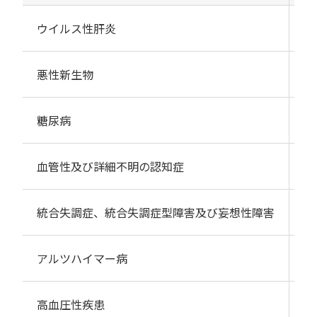
ウイルス性肝炎
13
悪性新生物
19
糖尿病
30
血管性及び詳細不明の認知症
31
統合失調症、統合失調症型障害及び妄想性障害
57
アルツハイマー病
27
高血圧性疾患
47