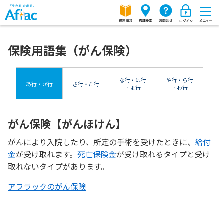
保険用語集（がん保険）
な行・は行
や行・ら行
あ行・か行
さ行・た行
・ま行
・わ行
がん保険【がんほけん】
がんにより入院したり、所定の手術を受けたときに、
給付
金
が受け取れます。
死亡保険金
が受け取れるタイプと受け
取れないタイプがあります。
アフラックのがん保険