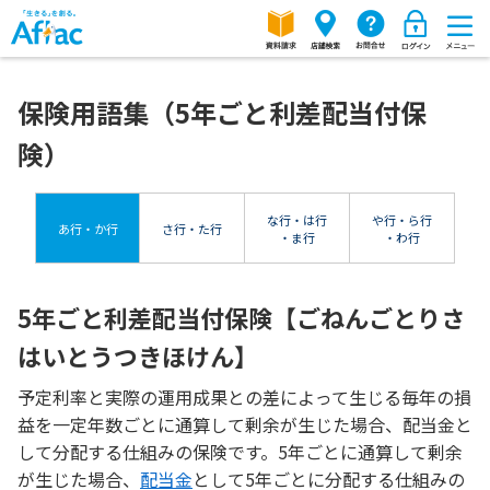
保険用語集（5年ごと利差配当付保
険）
な行・は行
や行・ら行
あ行・か行
さ行・た行
・ま行
・わ行
5年ごと利差配当付保険【ごねんごとりさ
はいとうつきほけん】
予定利率と実際の運用成果との差によって生じる毎年の損
益を一定年数ごとに通算して剰余が生じた場合、配当金と
して分配する仕組みの保険です。5年ごとに通算して剰余
が生じた場合、
配当金
として5年ごとに分配する仕組みの