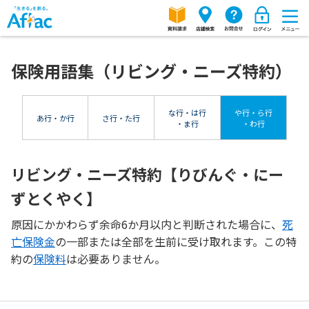
保険用語集（リビング・ニーズ特約）
な行・は行
や行・ら行
あ行・か行
さ行・た行
・ま行
・わ行
リビング・ニーズ特約【りびんぐ・にー
ずとくやく】
原因にかかわらず余命6か月以内と判断された場合に、
死
亡保険金
の一部または全部を生前に受け取れます。この特
約の
保険料
は必要ありません。