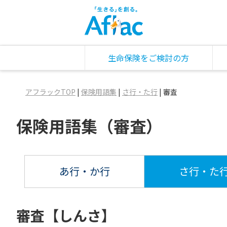
生命保険をご検討の方
アフラックTOP
|
保険用語集
|
さ行・た行
|
審査
保険用語集（審査）
あ行・か行
さ行・た
審査【しんさ】